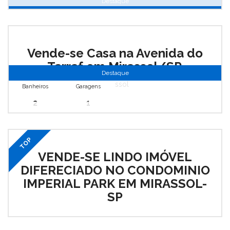
Destaque
Vende-se Casa na Avenida do
Tarraf em Mirassol/SP.
Destaque
Mirassol
Banheiros
Garagens
2
1
TOP
VENDE-SE LINDO IMÓVEL
DIFERECIADO NO CONDOMINIO
IMPERIAL PARK EM MIRASSOL-
SP