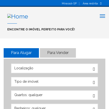
Mirassol-SP
Área restrita
Alt
nav
ENCONTRE O IMÓVEL PERFEITO PARA VOCÊ!
Para Alugar
Para Vender