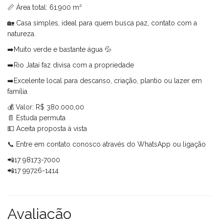
📏 Área total: 61.900 m²
🏡 Casa simples, ideal para quem busca paz, contato com a
natureza.
➡️Muito verde e bastante água 💦
➡️Rio Jataí faz divisa com a propriedade
➡️Excelente local para descanso, criação, plantio ou lazer em
família
💰 Valor: R$ 380.000,00
📄 Estuda permuta
💵 Aceita proposta à vista
📞 Entre em contato conosco através do WhatsApp ou ligação
📲17 98173-7000
📲17 99726-1414
Avaliação