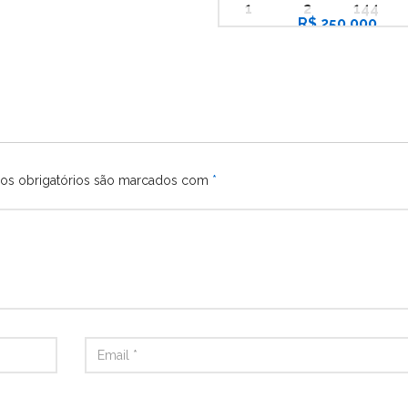
1
2
144
R$ 250.000
s obrigatórios são marcados com
*