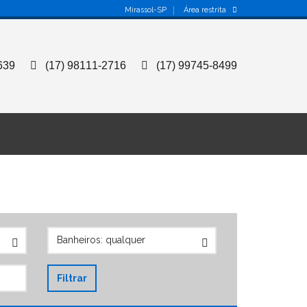
Mirassol-SP
Área restrita
639
(17) 98111-2716
(17) 99745-8499
Filtrar