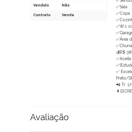
✅Sendo 
Vendido
Não
✅Sala
✅Copa
Contrato
Venda
✅Cozin
✅W.c so
✅Garage
✅Área d
✅Churra
💰R$ 38
✅Aceita
✅(Estud
✅ Excele
Preto/S
📲 Tr: 
👩🏻CRE
Avaliação