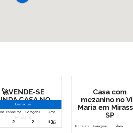
🚀VENDE-SE
Casa com
INDA CASA NO
mezanino no Vi
Destaque
REGISSOL I 🚀
Maria em Mirass
com banheiro
Banheiros
Garagens
Área
SP
Mirassol
2
2
135
Mirassol
,
Vila Maria
Banheiros
Garagens
Área
R$ 280.000