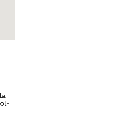
la
ol-