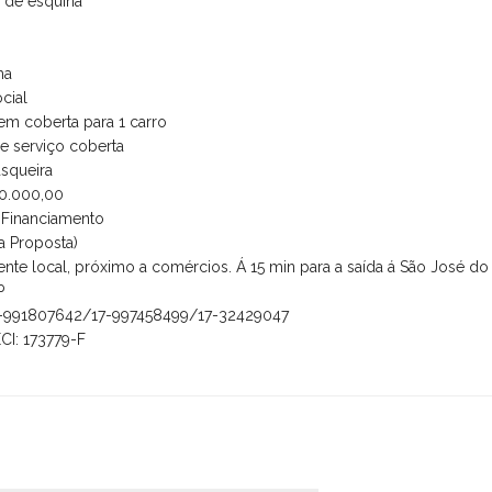
de esquina
ha
cial
m coberta para 1 carro
e serviço coberta
squeira
0.000,00
 Financiamento
a Proposta)
nte local, próximo a comércios. Á 15 min para a saída á São José do
P
17-991807642/17-997458499/17-32429047
CI: 173779-F