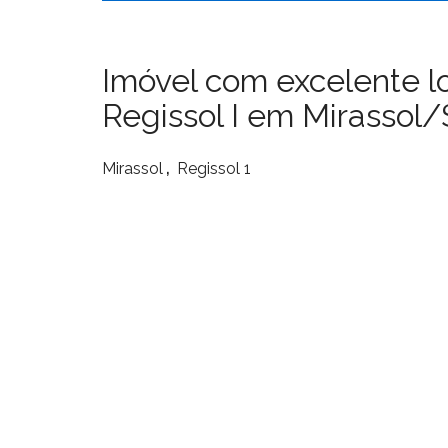
Imóvel com excelente lo
Regissol I em Mirassol/
,
Mirassol
Regissol 1