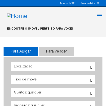
Mirassol-SP
Área restrita
Alt
nav
ENCONTRE O IMÓVEL PERFEITO PARA VOCÊ!
Para Alugar
Para Vender