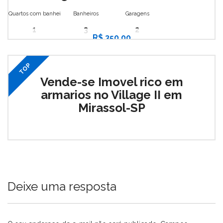
Quartos com banheiro
Banheiros
Garagens
1
3
2
R$ 350,00
TOP
Vende-se Imovel rico em
armarios no Village II em
Mirassol-SP
Deixe uma resposta