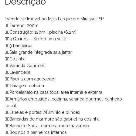
Descrição
‼️Vende-se Imovel no Mais Parque em Mirassol-SP
👉🏻Terreno: 200m
👉🏻Construção: 120m + piscina (6,2m)
👉🏻3 Quartos – Sendo uma suite
👉🏻3 banheiros
👉🏻Sala grande integrada sala jantar
👉🏻Cozinha
👉🏻Varanda Gourmet
👉🏻Lavanderia
👉🏻Piscina com aquecedor
👉🏻Garagem coberta
👉🏻Porcelanato na casa toda: área interna e externa
👉🏻Armários embutidos: cozinha, varanda gourmet, banheiro
social
👉🏻Janelas e portas: Alumínio e blindex
👉🏻Bancadas de marmore são gabriel na cozinha
👉🏻Banheiro Social com marmore travertino
👉🏻Box nos 2 banheiros internos