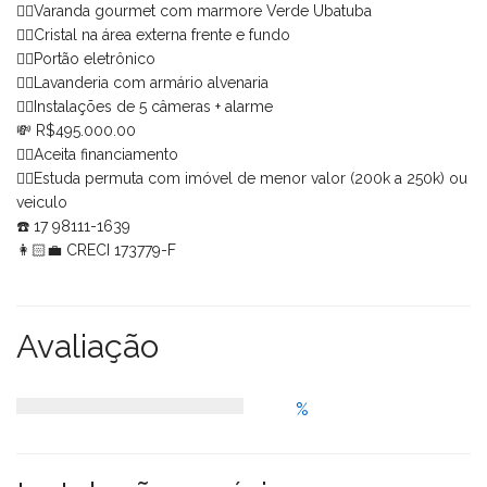
👉🏻Varanda gourmet com marmore Verde Ubatuba
👉🏻Cristal na área externa frente e fundo
👉🏻Portão eletrônico
👉🏻Lavanderia com armário alvenaria
👉🏻Instalações de 5 câmeras + alarme
💸 R$495.000.00
👉🏻Aceita financiamento
👉🏻Estuda permuta com imóvel de menor valor (200k a 250k) ou
veiculo
☎️ 17 98111-1639
👩🏻‍💼 CRECI 173779-F
Avaliação
%