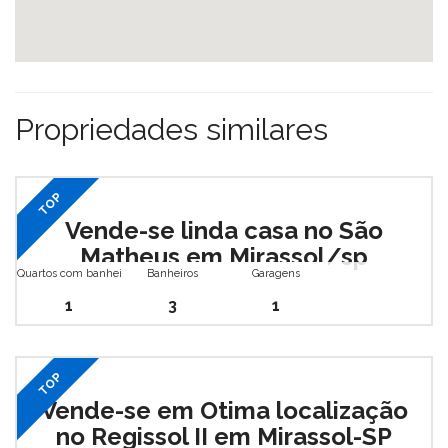
Propriedades similares
TOP
Vende-se linda casa no São
Matheus em Mirassol/sp
Quartos com banheiro
Banheiros
Garagens
1
3
1
TOP
Vende-se em Otima localização
no Regissol II em Mirassol-SP