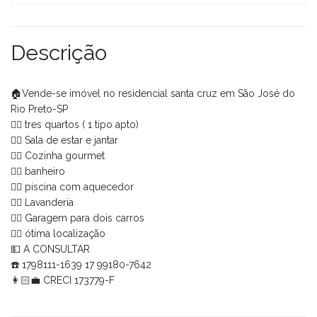
Descrição
🏠Vende-se imóvel no residencial santa cruz em São José do
Rio Preto-SP
👉🏼 tres quartos ( 1 tipo apto)
👉🏼 Sala de estar e jantar
👉🏼 Cozinha gourmet
👉🏼 banheiro
👉🏼 piscina com aquecedor
👉🏼 Lavanderia
👉🏼 Garagem para dois carros
👉🏼 ótima localização
💵 A CONSULTAR
☎️ 1798111-1639 17 99180-7642
👩🏻‍💼 CRECI 173779-F