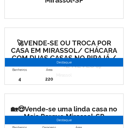
Mirassol-SP
🚀VENDE-SE OU TROCA POR
CASA EM MIRASSOL/ CHÁCARA
COM DUAS CASAS NO PIRAJÁ /
Destaque
DISTRITO DE NEVES🚀
Banheiros
Área
Mirassol
4
220
🏡😍Vende-se uma linda casa no
Mais Parque Mirassol-SP
Destaque
Mirassol
,
Mais Parque
Banheiros
Garagens
Área