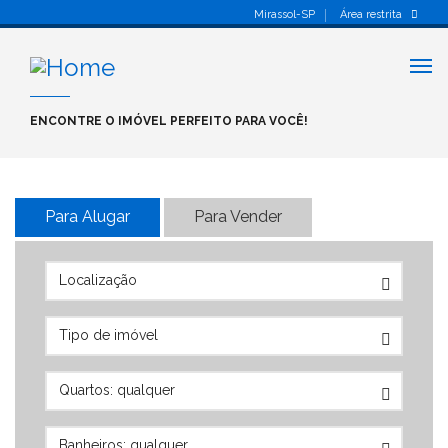
Mirassol-SP
Área restrita
Alt
nav
ENCONTRE O IMÓVEL PERFEITO PARA VOCÊ!
Para Alugar
Para Vender