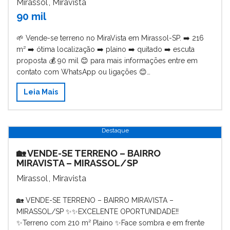
Mirassol
,
Miravista
90 mil
🌱 Vende-se terreno no MiraVista em Mirassol-SP. ➡️ 216
m² ➡️ ótima localização ➡️ plaino ➡️ quitado ➡️ escuta
proposta 💰 90 mil 😊 para mais informações entre em
contato com WhatsApp ou ligações 😊…
Leia Mais
Destaque
🏡 VENDE-SE TERRENO – BAIRRO
MIRAVISTA – MIRASSOL/SP
Mirassol
,
Miravista
🏡 VENDE-SE TERRENO – BAIRRO MIRAVISTA –
MIRASSOL/SP ✨️✨️EXCELENTE OPORTUNIDADE!!
✨️Terreno com 210 m² Plaino ✨️Face sombra e em frente