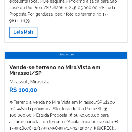
excelente local ✅De esquina ✅Próximo a saída para São
José do Rio Preto/SP 📐206 m2 💰105.000,00 ✅Estuda
Proposta Por gentileza, pedir foto do terreno no 17-
98111.1639…
Leia Mais
Destaque
Vende-se terreno no Mira Vista em
Mirassol/SP
Mirassol
,
Miravista
R$ 100,00
🌱Terreno a Venda no Mira Vista em Mirassol/SP 📐200
m2 🚗Saída próximo a São José do Rio Preto/SP 💰
100.000,00 ✅Estuda Proposta 💰 ou 50.000,00 para
assumir parcelas do terreno ✅Aceita troca por veículo 📲
17-991807642/17-997458499/17-32429047 👩🏻CRECI:…