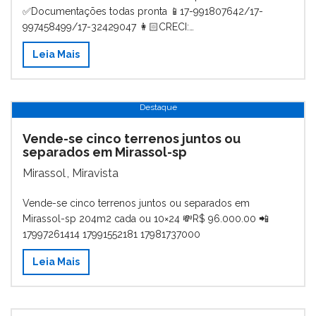
✅Documentações todas pronta 📱17-991807642/17-
997458499/17-32429047 👩🏻CRECI:…
Leia Mais
Destaque
Vende-se cinco terrenos juntos ou
separados em Mirassol-sp
Mirassol
,
Miravista
Vende-se cinco terrenos juntos ou separados em
Mirassol-sp 204m2 cada ou 10×24 💸R$ 96.000.00 📲
17997261414 17991552181 17981737000
Leia Mais