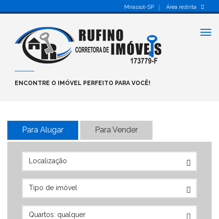
Mirassol-SP
Área restrita
Alt
nav
ENCONTRE O IMÓVEL PERFEITO PARA VOCÊ!
Para Alugar
Para Vender