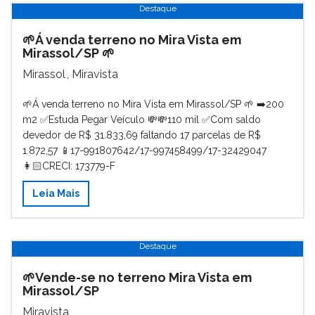
Destaque
🌱Á venda terreno no Mira Vista em
Mirassol/SP 🌱
Mirassol
,
Miravista
🌱Á venda terreno no Mira Vista em Mirassol/SP 🌱 ➡️200
m2 ✅Estuda Pegar Veículo 💸💸110 mil ✅Com saldo
devedor de R$ 31.833,69 faltando 17 parcelas de R$
1.872,57 📱17-991807642/17-997458499/17-32429047
👩🏻CRECI: 173779-F
Leia Mais
Destaque
🌱Vende-se no terreno Mira Vista em
Mirassol/SP
Miravista