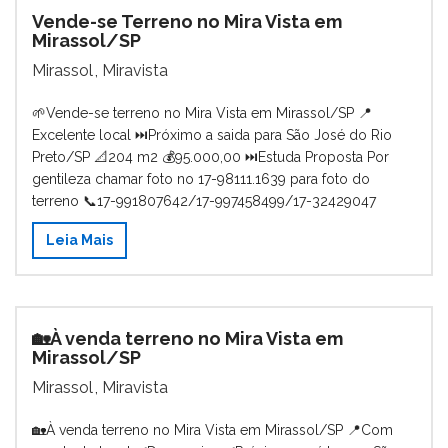
Vende-se Terreno no Mira Vista em
Mirassol/SP
Mirassol
,
Miravista
🌱Vende-se terreno no Mira Vista em Mirassol/SP 📍
Excelente local ⏭️Próximo a saida para São José do Rio
Preto/SP 📐204 m2 💰95.000,00 ⏭️Estuda Proposta Por
gentileza chamar foto no 17-98111.1639 para foto do
terreno 📞17-991807642/17-997458499/17-32429047
Leia Mais
🏡À venda terreno no Mira Vista em
Mirassol/SP
Mirassol
,
Miravista
🏡À venda terreno no Mira Vista em Mirassol/SP 📍Com