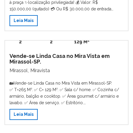
à praça ✨️localização privilegiada! 💰 Valor: R$
150.000,00 (quitado) 💳 Ou R$ 30.000,00 de entrada…
Leia Mais
Destaque
Banheiros
Garagens
Área
2
2
129 M²
Vende-se Linda Casa no Mira Vista em
Mirassol-SP.
Mirassol
,
Miravista
🏡Vende-se Linda Casa no Mira Vista em Mirassol-SP.
✅ T=265 M². ✅ C= 129 M². ✅ Sala c/ home. ✅ Cozinha c/
armário, balção e cooktop. ✅ Área gourmet c/ armário e
lavabo. ✅ Área de serviço. ✅ Estritório.…
Leia Mais