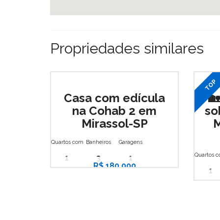
Propriedades similares
TOP
Casa com edícula

na Cohab 2 em
so
Mirassol-SP
M
Mirassol
,
Cohab 2
Quartos com banheiro
Banheiros
Garagens
M
Quartos 
1
3
1
R$ 180.000
1