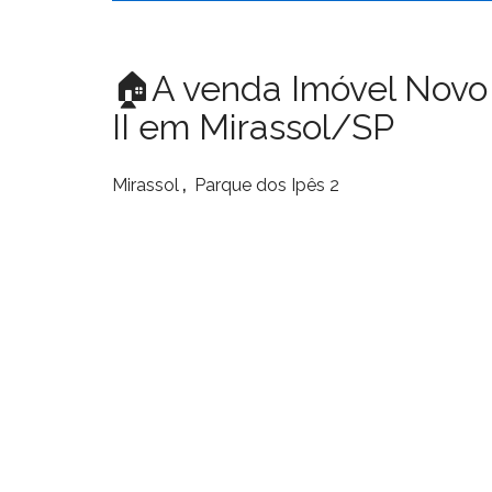
🏠A venda Imóvel Novo
II em Mirassol/SP
,
Mirassol
Parque dos Ipês 2