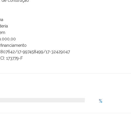
 de construção
ha
eria
gem
9.000,00
 financiamento
1807642/17-997458499/17-32429047
CI: 173779-F
%