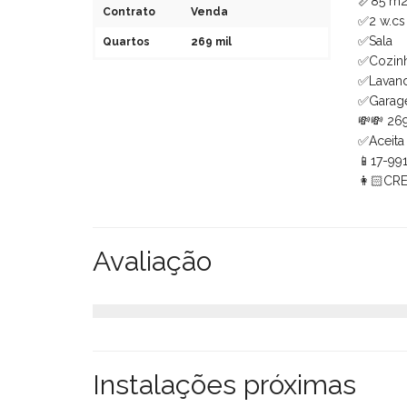
📏85 m2
Contrato
Venda
✅2 w.cs
✅Sala
Quartos
269 mil
✅Cozin
✅Lavand
✅Gara
💸💸 26
✅Aceita
📱17-99
👩🏻CRE
Avaliação
Instalações próximas