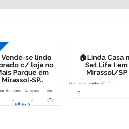
 Vende-se lindo
🏠Linda Casa 
brado c/ loja no
Set Life I em
ais Parque em
Mirassol/SP
Mirassol-SP..
Setlife 1
Quartos com banheiro
irassol
,
Parque dos Ipês 2
com banheiro
Banheiros
Garagens
Área
2
4
2
282
R$ 650