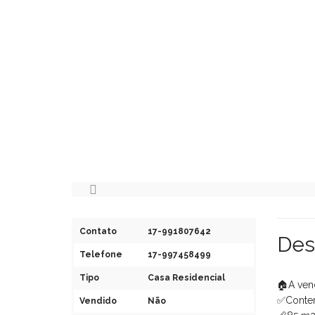
Contato
17-991807642
Des
Telefone
17-997458499
Tipo
Casa Residencial
🏠A ven
✅Conten
Vendido
Não