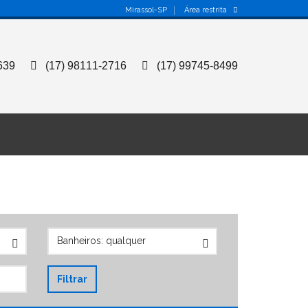
Mirassol-SP
Área restrita
639
(17) 98111-2716
(17) 99745-8499
Filtrar