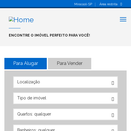
Mirassol-SP
Área restrita
Alt
nav
ENCONTRE O IMÓVEL PERFEITO PARA VOCÊ!
Para Alugar
Para Vender