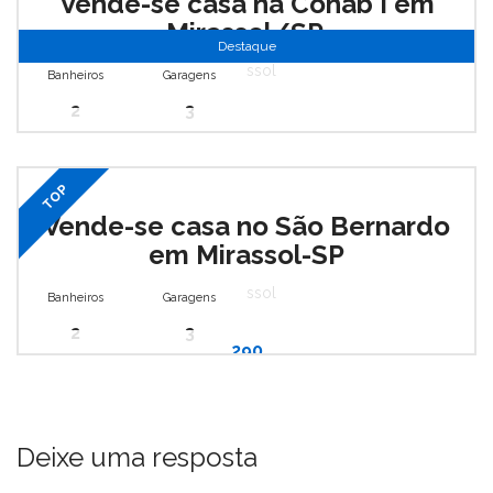
Vende-se casa na Cohab I em
Mirassol/SP.
Destaque
Mirassol
Banheiros
Garagens
2
3
TOP
Vende-se casa no São Bernardo
em Mirassol-SP
Mirassol
Banheiros
Garagens
2
3
290
Deixe uma resposta