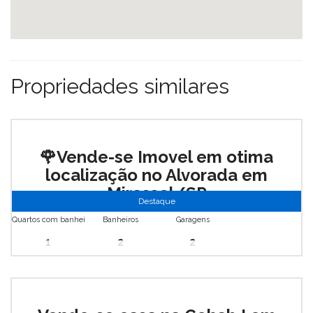
Propriedades similares
🌹Vende-se Imovel em otima
localização no Alvorada em
Mirassol/SP
Destaque
Mirassol
Quartos com banheiro
Banheiros
Garagens
1
2
2