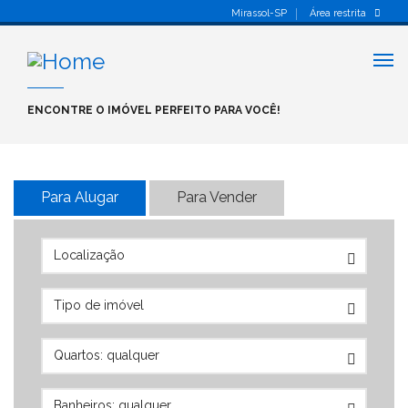
Mirassol-SP
Área restrita
Alt
nav
ENCONTRE O IMÓVEL PERFEITO PARA VOCÊ!
Para Alugar
Para Vender