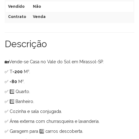
Vendido
Não
Contrato
Venda
Descrição
🏡Vende-se Casa no Vale do Sol em Mirassol-SP.
✅ T=
200
M².
✅ =
80
M².
✅ 1️⃣ Quarto.
✅ 1️⃣ Banheiro.
✅ Cozinha e sala conjugada.
✅ Área externa com churrasqueira e lavanderia.
✅ Garagem para 2️⃣ carros descoberta.