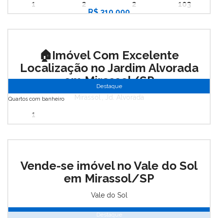
1
2
2
103
R$ 310.000
🏠Imóvel Com Excelente
Localização no Jardim Alvorada
em Mirassol/SP
Destaque
Mirassol
,
Jd. Alvorada
Quartos com banheiro
1
Vende-se imóvel no Vale do Sol
em Mirassol/SP
Vale do Sol
Destaque