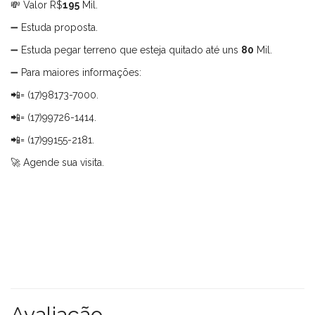
💸 Valor R$
195
Mil.
➖ Estuda proposta.
➖ Estuda pegar terreno que esteja quitado até uns
80
Mil.
➖ Para maiores informações:
📲= (17)98173-7000.
📲= (17)99726-1414.
📲= (17)99155-2181.
🚀 Agende sua visita.
Avaliação