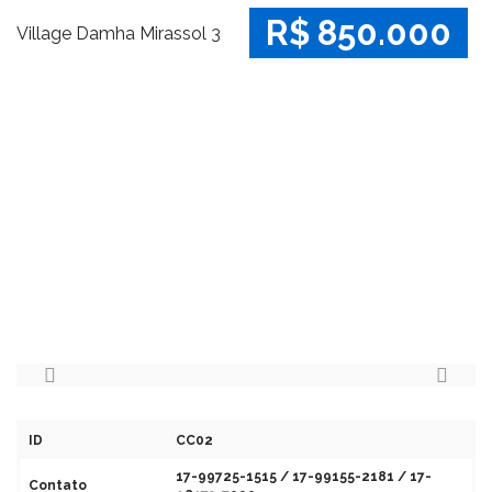
R$ 850.000
Village Damha Mirassol 3
ID
CC02
17-99725-1515 / 17-99155-2181 / 17-
Contato