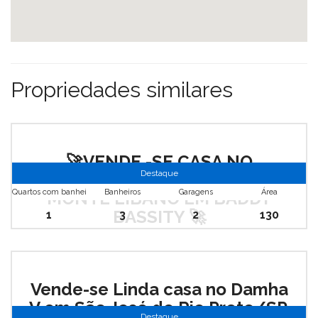
Propriedades similares
🚀VENDE -SE CASA NO
Destaque
CONDOMÍNIO BELLA VITTA
Quartos com banheiro
Banheiros
Garagens
Área
MONTE LIBANO EM BADDY
BASSITY 🚀
1
3
2
130
R$ 600.000
Vende-se Linda casa no Damha
V em São José do Rio Preto/SP.
Destaque