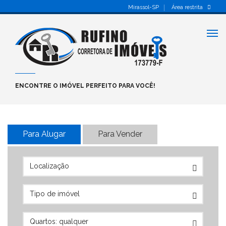
Mirassol-SP
Área restrita
Alt
nav
ENCONTRE O IMÓVEL PERFEITO PARA VOCÊ!
Para Alugar
Para Vender