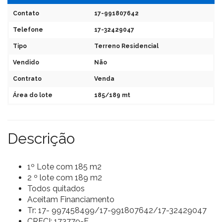
Contato
17-991807642
Telefone
17-32429047
Tipo
Terreno Residencial
Vendido
Não
Contrato
Venda
Área do lote
185/189 mt
Descrição
1º Lote com 185 m2
2 º lote com 189 m2
Todos quitados
Aceitam Financiamento
Tr: 17- 997458499/17-991807642/17-32429047
CRECI: 173779-F.