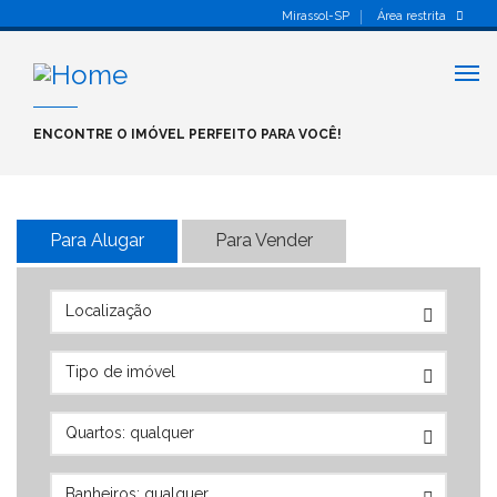
Mirassol-SP
Área restrita
Alt
nav
ENCONTRE O IMÓVEL PERFEITO PARA VOCÊ!
Para Alugar
Para Vender