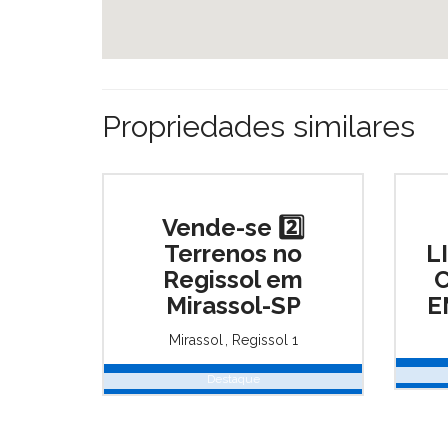
Propriedades similares
Vende-se 2️⃣
Terrenos no
L
Regissol em
Mirassol-SP
E
Mirassol
,
Regissol 1
Destaque