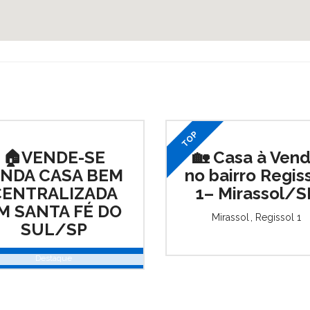
TOP
🏠VENDE-SE
🏡 Casa à Ven
INDA CASA BEM
no bairro Regis
CENTRALIZADA
1– Mirassol/S
M SANTA FÉ DO
Mirassol
,
Regissol 1
SUL/SP
Destaque