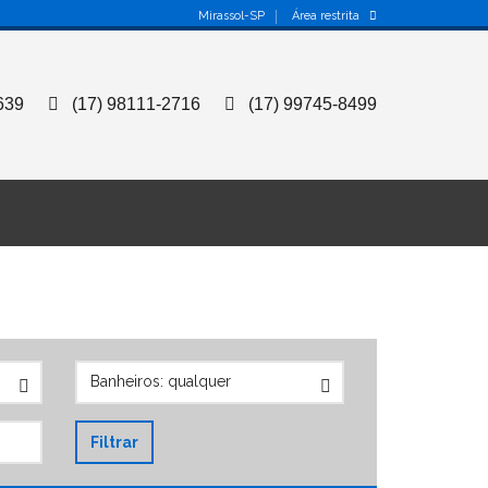
Mirassol-SP
Área restrita
639
(17) 98111-2716
(17) 99745-8499
Filtrar