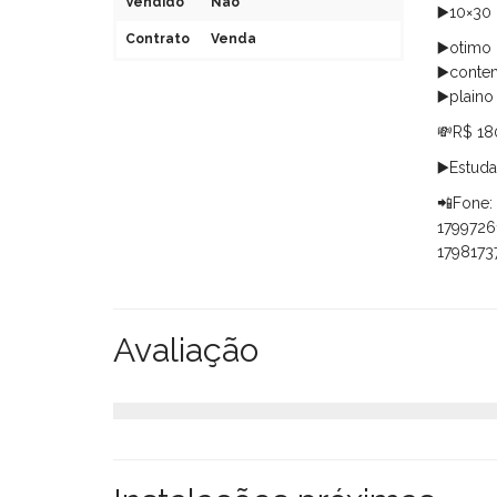
Vendido
Não
▶️10×30
Contrato
Venda
▶️otimo
▶️conte
▶️plaino
💸R$ 18
▶️Estud
📲Fone:
1799726
179817
Avaliação