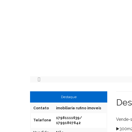
Destaque
Des
Contato
imobiliaria rufino imoveis
17981111639/
Vende-se
Telefone
17991807642
▶️300m